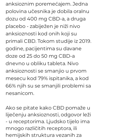
anksioznim poremećajem. Jedna 
polovina učesnika je dobila oralnu 
dozu od 400 mg CBD-a, a druga 
placebo - zabiježen je niži nivo 
anksioznosti kod onih koji su 
primali CBD. Tokom studije iz 2019. 
godine, pacijentima su davane 
doze od 25 do 50 mg CBD-a 
dnevno u obliku tableta. Nivo 
anksioznosti se smanjio u prvom 
mesecu kod 79% ispitanika, a kod 
66% njih su se smanjili problemi sa 
nesanicom.
Ako se pitate kako CBD pomaže u 
liječenju anksioznosti, odgovor leži 
- u receptorima. Ljudsko tijelo ima 
mnogo različitih receptora, ili 
hemijskih struktura vezanih za 