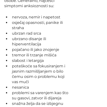
osobe. Generalno, najčešći 
simptomi anksioznosti su:
nervoza, nemir i napetost
osjećaj opasnosti, panike ili 
straha
ubrzan rad srca
ubrzano disanje ili 
hiperventilacija
pojačano ili jako znojenje
tremor ili trzanje mišića
slabost i letargija
poteškoće sa fokusiranjem i 
jasnim razmišljanjem o bilo 
čemu osim o problemu koji 
vas muči
nesanica
problemi sa varenjem kao što 
su gasovi, zatvor ili dijareja
snažna želja da se izbjegnu 