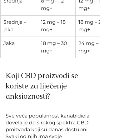
​Srednja
​8 mg – 12 
​12 mg – 18 
mg+
mg+
​Srednja – 
​12 mg – 18 
​18 mg – 24 
jaka
mg+
mg+
​Jaka
​18 mg – 30 
​24 mg – 40 
mg+
mg+
Koji CBD proizvodi se 
koriste za liječenje 
anksioznosti?
Sve veća popularnost kanabidiola 
dovela je do širokog spektra CBD 
proizvoda koji su danas dostupni. 
Svaki od njih ima svoje 