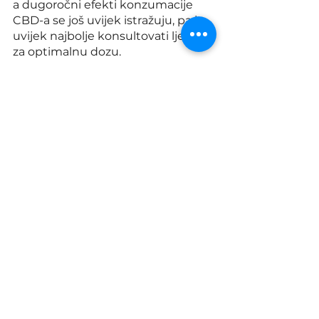
a dugoročni efekti konzumacije 
CBD-a se još uvijek istražuju, pa je 
uvijek najbolje konsultovati ljekara 
za optimalnu dozu.
Postoje li negativne posledice 
upotrebe CBD-a za lečenje 
anksioznosti?
CBD se smatra sigurnim 
proizvodom, međutim, neki ljudi 
mogu doživjeti određene 
neželjene efekte. To može 
uključivati umor, dijareju, 
promjene u apetitu i promjene u 
težini. Ukoliko osjetite neku od 
negativnih posledica, obavezno 
smanjite dozu i konsultujte ljekara 
kako biste se dogovorili o daljem 
načinu konzumiranja.