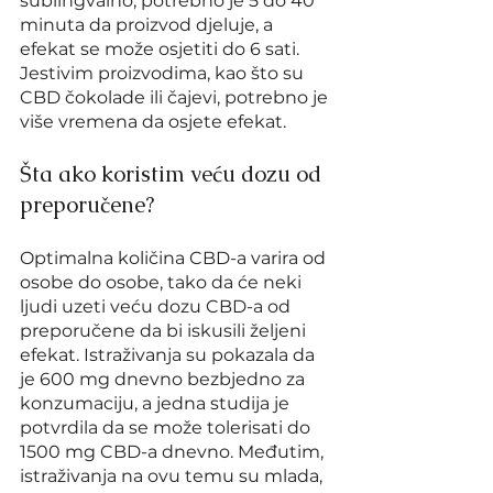
sublingvalno, potrebno je 5 do 40 
minuta da proizvod djeluje, a 
efekat se može osjetiti do 6 sati. 
Jestivim proizvodima, kao što su 
CBD čokolade ili čajevi, potrebno je 
više vremena da osjete efekat.
Šta ako koristim veću dozu od 
preporučene?
Optimalna količina CBD-a varira od 
osobe do osobe, tako da će neki 
ljudi uzeti veću dozu CBD-a od 
preporučene da bi iskusili željeni 
efekat. Istraživanja su pokazala da 
je 600 mg dnevno bezbjedno za 
konzumaciju, a jedna studija je 
potvrdila da se može tolerisati do 
1500 mg CBD-a dnevno. Međutim, 
istraživanja na ovu temu su mlada, 