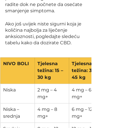
radite dok ne počnete da osećate 
smanjenje simptoma. 
Ako još uvijek niste sigurni koja je 
količina najbolja za liječenje 
anksioznosti, pogledajte sledeću 
tabelu kako da dozirate CBD.
NIVO BOLI
Tjelesna 
​Tjelesna 
težina: 15 – 
težina: 31 – 
30 kg
45 kg
​Niska
​2 mg – 4 
​4 mg – 6 
mg+
mg+
​Niska – 
​4 mg – 8 
​6 mg – 12 
srednja
mg+
mg+