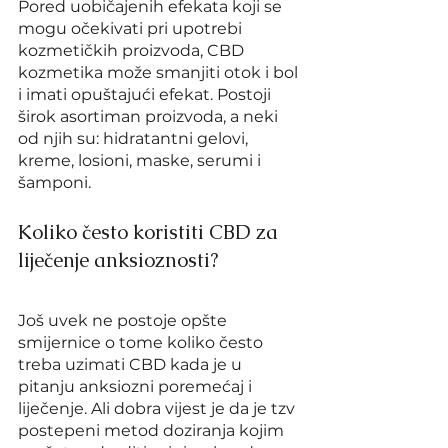
Pored uobičajenih efekata koji se 
mogu očekivati pri upotrebi 
kozmetičkih proizvoda, CBD 
kozmetika može smanjiti otok i bol 
i imati opuštajući efekat. Postoji 
širok asortiman proizvoda, a neki 
od njih su: hidratantni gelovi, 
kreme, losioni, maske, serumi i 
šamponi.
Koliko često koristiti CBD za 
liječenje anksioznosti?
Još uvek ne postoje opšte 
smijernice o tome koliko često 
treba uzimati CBD kada je u 
pitanju anksiozni poremećaj i 
liječenje. Ali dobra vijest je da je tzv 
postepeni metod doziranja kojim 