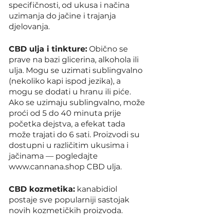
specifičnosti, od ukusa i načina 
uzimanja do jačine i trajanja 
djelovanja.
CBD ulja i tinkture:
 Obično se 
prave na bazi glicerina, alkohola ili 
ulja. Mogu se uzimati sublingvalno 
(nekoliko kapi ispod jezika), a 
mogu se dodati u hranu ili piće. 
Ako se uzimaju sublingvalno, može 
proći od 5 do 40 minuta prije 
početka dejstva, a efekat tada 
može trajati do 6 sati. Proizvodi su 
dostupni u različitim ukusima i 
jačinama — pogledajte 
www.cannana.shop CBD ulja.
CBD kozmetika:
 kanabidiol 
postaje sve popularniji sastojak 
novih kozmetičkih proizvoda. 