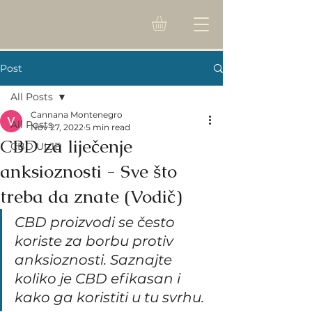
Post
All Posts
Cannana Montenegro
All Posts
Nov 27, 2022
5 min read
CBD za liječenje
CBD ULJE
anksioznosti - Sve što
treba da znate (Vodič)
CBD proizvodi se često 
koriste za borbu protiv 
anksioznosti. Saznajte 
koliko je CBD efikasan i 
kako ga koristiti u tu svrhu.