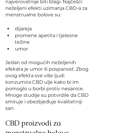
najverovatnije biti blagi. Najčešći 
neželjeni efekti uzimanja CBD-a za 
menstrualne bolove su:
dijareja
promene apetita i tjelesne 
težine
umor
Jedan od mogućih neželjenih 
efekata je umor ili pospanost. Zbog 
ovog efekta sve više ljudi 
konzumira CBD ulje kako bi im 
pomoglo u borbi protiv nesanice. 
Mnoge studije su potvrdile da CBD 
smiruje i obezbjeđuje kvalitetniji 
san.
CBD proizvodi za 
menstrualne bolove