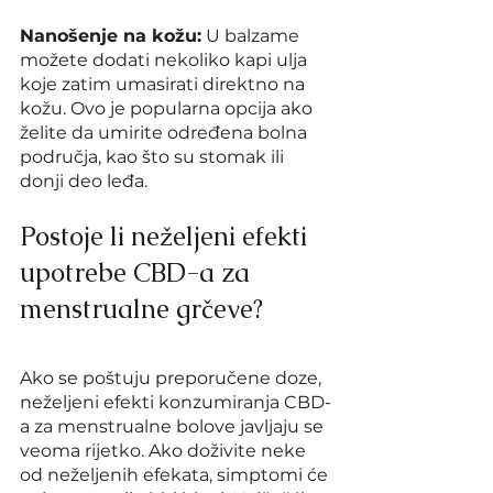
Nanošenje na kožu:
 U balzame 
možete dodati nekoliko kapi ulja 
koje zatim umasirati direktno na 
kožu. Ovo je popularna opcija ako 
želite da umirite određena bolna 
područja, kao što su stomak ili 
donji deo leđa.
Postoje li neželjeni efekti 
upotrebe CBD-a za 
menstrualne grčeve?
Ako se poštuju preporučene doze, 
neželjeni efekti konzumiranja CBD-
a za menstrualne bolove javljaju se 
veoma rijetko. Ako doživite neke 
od neželjenih efekata, simptomi će 