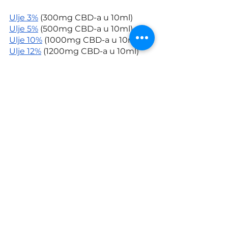
Ulje 3%
 (300mg CBD-a u 10ml)
Ulje 5%
 (500mg CBD-a u 10ml)
Ulje 10%
 (1000mg CBD-a u 10ml)
Ulje 12%
 (1200mg CBD-a u 10ml)
Ulje 15%
 (1500mg CBD-a u 10ml)
Ulje 24%
 (2400mg CBD-a u 10ml)
Iako su još uvijek u fazi istraživanja, 
CBD proizvodi postaju sve 
popularniji u borbi protiv 
menstrualnih bolova i drugih 
tegoba prije i tokom menstruacije. 
Ako ste se odlučili da ih koristite, 
obavezno obratite pažnju na 
kvalitet proizvoda i pravilno 
doziranje, a prije konzumacije 
konsultujte se sa ljekarom.