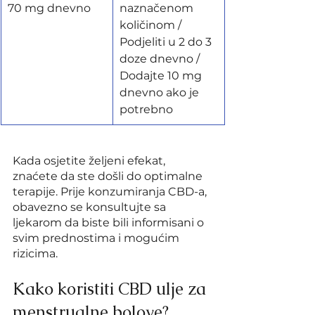
70 mg dnevno
naznačenom 
količinom / 
Podjeliti u 2 do 3 
doze dnevno / 
Dodajte 10 mg 
dnevno ako je 
potrebno
Kada osjetite željeni efekat, 
znaćete da ste došli do optimalne 
terapije. Prije konzumiranja CBD-a, 
obavezno se konsultujte sa 
ljekarom da biste bili informisani o 
svim prednostima i mogućim 
rizicima.
Kako koristiti CBD ulje za 
menstrualne bolove?