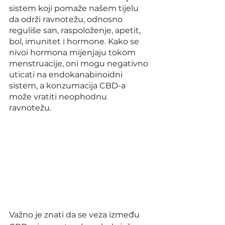
sistem koji pomaže našem tijelu 
da održi ravnotežu, odnosno 
reguliše san, raspoloženje, apetit, 
bol, imunitet i hormone. Kako se 
nivoi hormona mijenjaju tokom 
menstruacije, oni mogu negativno 
uticati na endokanabinoidni 
sistem, a konzumacija CBD-a 
može vratiti neophodnu 
ravnotežu. 
Važno je znati da se veza između 