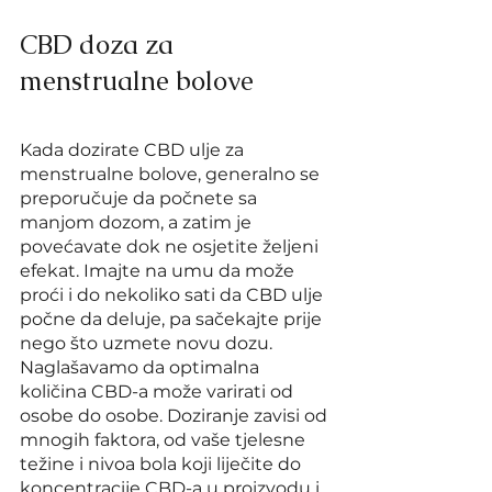
CBD doza za 
menstrualne bolove
Kada dozirate CBD ulje za 
menstrualne bolove, generalno se 
preporučuje da počnete sa 
manjom dozom, a zatim je 
povećavate dok ne osjetite željeni 
efekat. Imajte na umu da može 
proći i do nekoliko sati da CBD ulje 
počne da deluje, pa sačekajte prije 
nego što uzmete novu dozu.
Naglašavamo da optimalna 
količina CBD-a može varirati od 
osobe do osobe. Doziranje zavisi od 
mnogih faktora, od vaše tjelesne 
težine i nivoa bola koji liječite do 
koncentracije CBD-a u proizvodu i 