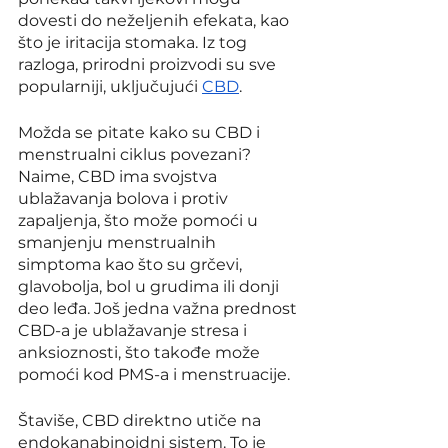
dovesti do neželjenih efekata, kao 
što je iritacija stomaka. Iz tog 
razloga, prirodni proizvodi su sve 
popularniji, uključujući 
CBD
.
Možda se pitate kako su CBD i 
menstrualni ciklus povezani? 
Naime, CBD ima svojstva 
ublažavanja bolova i protiv 
zapaljenja, što može pomoći u 
smanjenju menstrualnih 
simptoma kao što su grčevi, 
glavobolja, bol u grudima ili donji 
deo leđa. Još jedna važna prednost 
CBD-a je ublažavanje stresa i 
anksioznosti, što takođe može 
pomoći kod PMS-a i menstruacije.
Štaviše, CBD direktno utiče na 
endokanabinoidni sistem. To je 