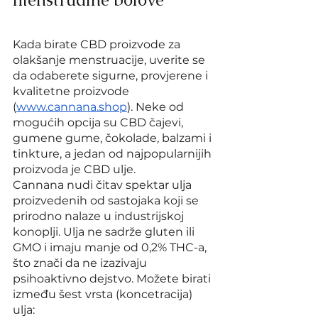
Kada birate CBD proizvode za 
olakšanje menstruacije, uverite se 
da odaberete sigurne, provjerene i 
kvalitetne proizvode 
(
www.cannana.shop
). Neke od 
mogućih opcija su CBD čajevi, 
gumene gume, čokolade, balzami i 
tinkture, a jedan od najpopularnijih 
proizvoda je CBD ulje.
Cannana nudi čitav spektar ulja 
proizvedenih od sastojaka koji se 
prirodno nalaze u industrijskoj 
konoplji. Ulja ne sadrže gluten ili 
GMO i imaju manje od 0,2% THC-a, 
što znači da ne izazivaju 
psihoaktivno dejstvo. Možete birati 
između šest vrsta (koncetracija) 
ulja: