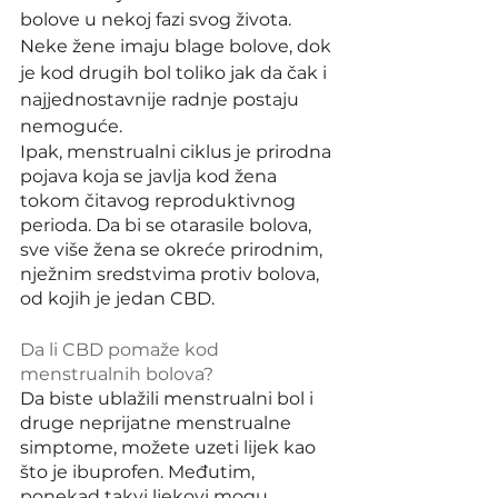
bolove u nekoj fazi svog života. 
Neke žene imaju blage bolove, dok 
je kod drugih bol toliko jak da čak i 
najjednostavnije radnje postaju 
nemoguće.
Ipak, menstrualni ciklus je prirodna 
pojava koja se javlja kod žena 
tokom čitavog reproduktivnog 
perioda. Da bi se otarasile bolova, 
sve više žena se okreće prirodnim, 
nježnim sredstvima protiv bolova, 
od kojih je jedan CBD.
Da li CBD pomaže kod 
menstrualnih bolova?
Da biste ublažili menstrualni bol i 
druge neprijatne menstrualne 
simptome, možete uzeti lijek kao 
što je ibuprofen. Međutim, 
ponekad takvi ljekovi mogu 