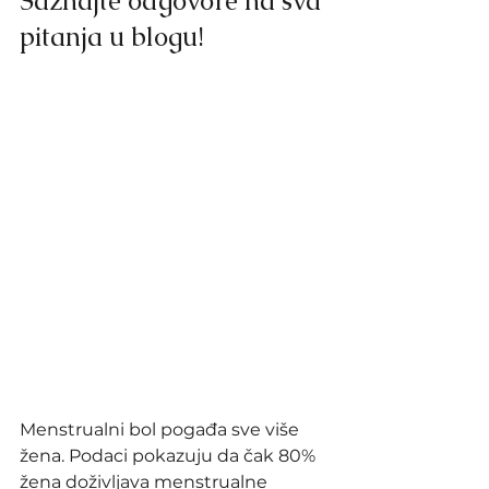
Saznajte odgovore na sva 
pitanja u blogu!
Menstrualni bol pogađa sve više 
žena. Podaci pokazuju da čak 80% 
žena doživljava menstrualne 