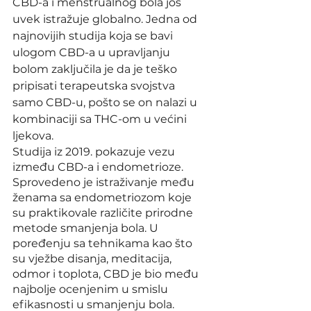
CBD-a i menstrualnog bola još 
uvek istražuje globalno. Jedna od 
najnovijih studija koja se bavi 
ulogom CBD-a u upravljanju 
bolom zaključila je da je teško 
pripisati terapeutska svojstva 
samo CBD-u, pošto se on nalazi u 
kombinaciji sa THC-om u većini 
ljekova.
Studija iz 2019. pokazuje vezu 
između CBD-a i endometrioze. 
Sprovedeno je istraživanje među 
ženama sa endometriozom koje 
su praktikovale različite prirodne 
metode smanjenja bola. U 
poređenju sa tehnikama kao što 
su vježbe disanja, meditacija, 
odmor i toplota, CBD je bio među 
najbolje ocenjenim u smislu 
efikasnosti u smanjenju bola.