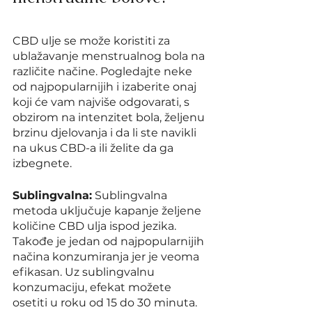
CBD ulje se može koristiti za 
ublažavanje menstrualnog bola na 
različite načine. Pogledajte neke 
od najpopularnijih i izaberite onaj 
koji će vam najviše odgovarati, s 
obzirom na intenzitet bola, željenu 
brzinu djelovanja i da li ste navikli 
na ukus CBD-a ili želite da ga 
izbegnete.
Sublingvalna:
 Sublingvalna 
metoda uključuje kapanje željene 
količine CBD ulja ispod jezika. 
Takođe je jedan od najpopularnijih 
načina konzumiranja jer je veoma 
efikasan. Uz sublingvalnu 
konzumaciju, efekat možete 
osetiti u roku od 15 do 30 minuta.