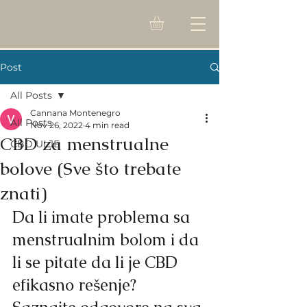
Post
All Posts
Cannana Montenegro
All Posts
Nov 26, 2022
4 min read
CBD za menstrualne
CBD ULJE
bolove (Sve što trebate
znati)
Da li imate problema sa 
menstrualnim bolom i da 
li se pitate da li je CBD 
efikasno rešenje? 