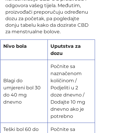
odgovora vašeg tijela. Međutim, 
proizvođači preporučuju određenu 
dozu za početak, pa pogledajte 
donju tabelu kako da dozirate CBD 
za menstrualne bolove.
​Nivo bola
Uputstva za 
dozu
Počnite sa 
naznačenom 
Blagi do 
količinom / 
umjereni bol 30 
Podjeliti u 2 
do 40 mg 
doze dnevno / 
dnevno
Dodajte 10 mg 
dnevno ako je 
potrebno
Teški bol 60 do 
Počnite sa 