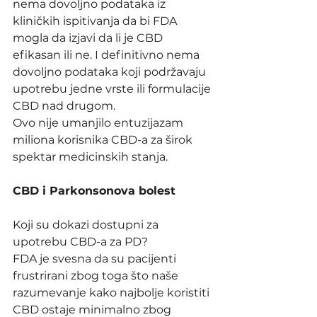
nema dovoljno podataka iz 
kliničkih ispitivanja da bi FDA 
mogla da izjavi da li je CBD 
efikasan ili ne. I definitivno nema 
dovoljno podataka koji podržavaju 
upotrebu jedne vrste ili formulacije 
CBD nad drugom.
Ovo nije umanjilo entuzijazam 
miliona korisnika CBD-a za širok 
spektar medicinskih stanja.
CBD i Parkonsonova bolest
Koji su dokazi dostupni za 
upotrebu CBD-a za PD?
FDA je svesna da su pacijenti 
frustrirani zbog toga što naše 
razumevanje kako najbolje koristiti 
CBD ostaje minimalno zbog 