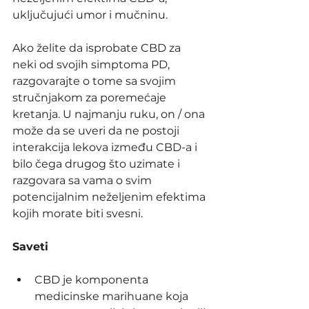
uključujući umor i mučninu.
Ako želite da isprobate CBD za 
neki od svojih simptoma PD, 
razgovarajte o tome sa svojim 
stručnjakom za poremećaje 
kretanja. U najmanju ruku, on / ona 
može da se uveri da ne postoji 
interakcija lekova između CBD-a i 
bilo čega drugog što uzimate i 
razgovara sa vama o svim 
potencijalnim neželjenim efektima 
kojih morate biti svesni.
Saveti
CBD je komponenta 
medicinske marihuane koja 