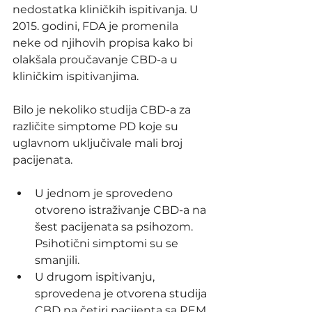
nedostatka kliničkih ispitivanja. U 
2015. godini, FDA je promenila 
neke od njihovih propisa kako bi 
olakšala proučavanje CBD-a u 
kliničkim ispitivanjima.
Bilo je nekoliko studija CBD-a za 
različite simptome PD koje su 
uglavnom uključivale mali broj 
pacijenata.
U jednom je sprovedeno 
otvoreno istraživanje CBD-a na 
šest pacijenata sa psihozom. 
Psihotični simptomi su se 
smanjili.
U drugom ispitivanju, 
sprovedena je otvorena studija 
CBD na četiri pacijenta sa REM 