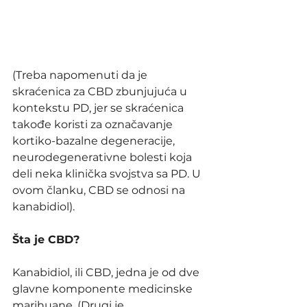
(Treba napomenuti da je 
skraćenica za CBD zbunjujuća u 
kontekstu PD, jer se skraćenica 
takođe koristi za označavanje 
kortiko-bazalne degeneracije, 
neurodegenerativne bolesti koja 
deli neka klinička svojstva sa PD. U 
ovom članku, CBD se odnosi na 
kanabidiol).
Šta je CBD?
Kanabidiol, ili CBD, jedna je od dve 
glavne komponente medicinske 
marihuane. (Drugi je 