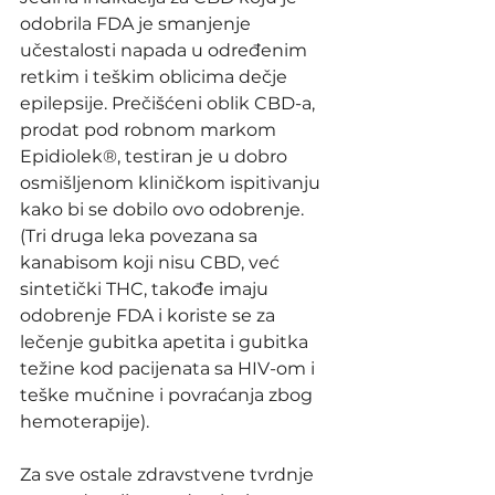
odobrila FDA je smanjenje 
učestalosti napada u određenim 
retkim i teškim oblicima dečje 
epilepsije. Prečišćeni oblik CBD-a, 
prodat pod robnom markom 
Epidiolek®, testiran je u dobro 
osmišljenom kliničkom ispitivanju 
kako bi se dobilo ovo odobrenje. 
(Tri druga leka povezana sa 
kanabisom koji nisu CBD, već 
sintetički THC, takođe imaju 
odobrenje FDA i koriste se za 
lečenje gubitka apetita i gubitka 
težine kod pacijenata sa HIV-om i 
teške mučnine i povraćanja zbog 
hemoterapije).
Za sve ostale zdravstvene tvrdnje 