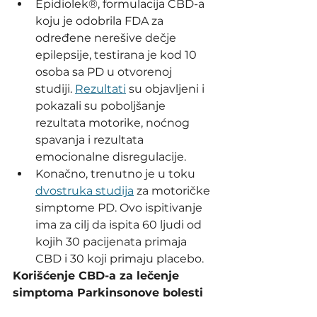
Epidiolek®, formulacija CBD-a 
koju je odobrila FDA za 
određene nerešive dečje 
epilepsije, testirana je kod 10 
osoba sa PD u otvorenoj 
studiji. 
Rezultati
 su objavljeni i 
pokazali su poboljšanje 
rezultata motorike, noćnog 
spavanja i rezultata 
emocionalne disregulacije.
Konačno, trenutno je u toku 
dvostruka studija
 za motoričke 
simptome PD. Ovo ispitivanje 
ima za cilj da ispita 60 ljudi od 
kojih 30 pacijenata primaja 
CBD i 30 koji primaju placebo.
Korišćenje CBD-a za lečenje 
simptoma Parkinsonove bolesti