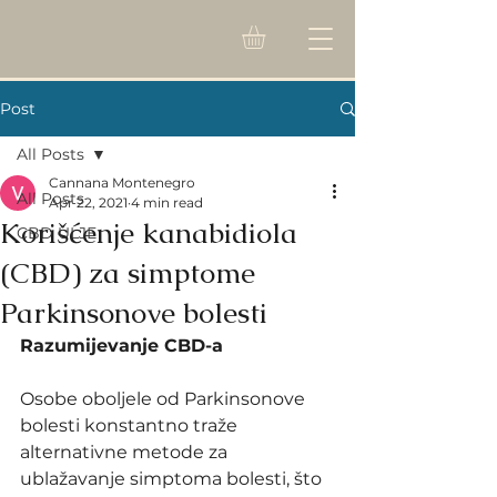
Post
All Posts
Cannana Montenegro
All Posts
Apr 22, 2021
4 min read
Korišćenje kanabidiola
CBD ULJE
(CBD) za simptome
Parkinsonove bolesti
Razumijevanje CBD-a
Osobe oboljele od Parkinsonove 
bolesti konstantno traže 
alternativne metode za 
ublažavanje simptoma bolesti, što 