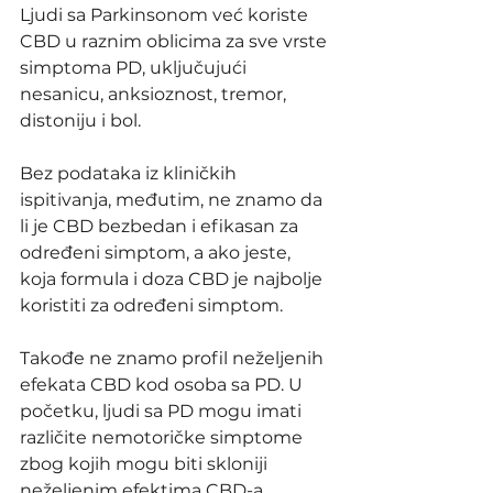
Ljudi sa Parkinsonom već koriste 
CBD u raznim oblicima za sve vrste 
simptoma PD, uključujući 
nesanicu, anksioznost, tremor, 
distoniju i bol.
Bez podataka iz kliničkih 
ispitivanja, međutim, ne znamo da 
li je CBD bezbedan i efikasan za 
određeni simptom, a ako jeste, 
koja formula i doza CBD je najbolje 
koristiti za određeni simptom.
Takođe ne znamo profil neželjenih 
efekata CBD kod osoba sa PD. U 
početku, ljudi sa PD mogu imati 
različite nemotoričke simptome 
zbog kojih mogu biti skloniji 
neželjenim efektima CBD-a, 