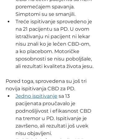
poremećajem spavanja. 
Simptomi su se smanjili.
Treće ispitivanje sprovedeno je 
na 21 pacijentu sa PD. U ovom 
istraživanju ni pacijent ni lekar 
nisu znali ko je lečen CBD-om, 
a ko placebom. Motoričke 
sposobnosti se nisu poboljšale, 
ali rezultati kvaliteta života jesu.
Pored toga, sprovedena su još tri 
novija ispitivanja CBD za PD.
Jedno ispitivanje
 sa 13 
pacijenata proučavalo je 
podnošljivost i efikasnost CBD 
na tremor u PD. Ispitivanje je 
završeno, ali rezultati još uvek 
nisu objavljeni.