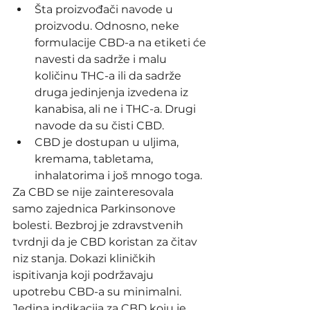
Šta proizvođači navode u 
proizvodu. Odnosno, neke 
formulacije CBD-a na etiketi će 
navesti da sadrže i malu 
količinu THC-a ili da sadrže 
druga jedinjenja izvedena iz 
kanabisa, ali ne i THC-a. Drugi 
navode da su čisti CBD.
CBD je dostupan u uljima, 
kremama, tabletama, 
inhalatorima i još mnogo toga.
Za CBD se nije zainteresovala 
samo zajednica Parkinsonove 
bolesti. Bezbroj je zdravstvenih 
tvrdnji da je CBD koristan za čitav 
niz stanja. Dokazi kliničkih 
ispitivanja koji podržavaju 
upotrebu CBD-a su minimalni. 
Jedina indikacija za CBD koju je 