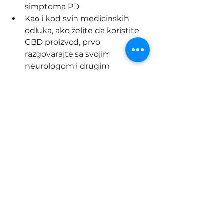
simptoma PD
Kao i kod svih medicinskih 
odluka, ako želite da koristite 
CBD proizvod, prvo 
razgovarajte sa svojim 
neurologom i drugim 
članovima vašeg zdravstvenog 
tima
Izvor: 
https://www.apdaparkinson.org/arti
cle/cannabidiol-and-parkinsons-
disease/
Autor: DR. REBECCA GILBERT