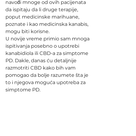
navod́i mnoge od ovih pacijenata 
da ispitaju da li druge terapije, 
poput medicinske marihuane, 
poznate i kao medicinska kanabis, 
mogu biti korisne. 
U novije vreme primio sam mnoga 
ispitivanja posebno o upotrebi 
kanabidiola ili CBD-a za simptome 
PD. Dakle, danas ću detaljnije 
razmotriti CBD kako bih vam 
pomogao da bolje razumete šta je 
to i njegova moguća upotreba za 
simptome PD.