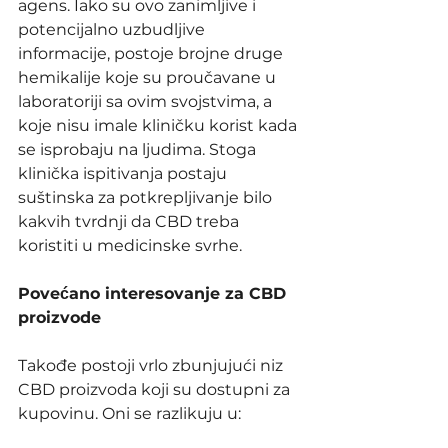
agens. Iako su ovo zanimljive i 
potencijalno uzbudljive 
informacije, postoje brojne druge 
hemikalije koje su proučavane u 
laboratoriji sa ovim svojstvima, a 
koje nisu imale kliničku korist kada 
se isprobaju na ljudima. Stoga 
klinička ispitivanja postaju 
suštinska za potkrepljivanje bilo 
kakvih tvrdnji da CBD treba 
koristiti u medicinske svrhe. 
Povećano interesovanje za CBD 
proizvode
Takođe postoji vrlo zbunjujući niz 
CBD proizvoda koji su dostupni za 
kupovinu. Oni se razlikuju u: