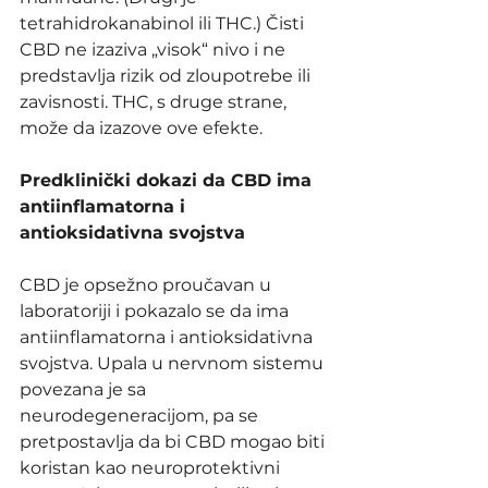
tetrahidrokanabinol ili THC.) Čisti 
CBD ne izaziva „visok“ nivo i ne 
predstavlja rizik od zloupotrebe ili 
zavisnosti. THC, s druge strane, 
može da izazove ove efekte.
Predklinički dokazi da CBD ima 
antiinflamatorna i 
antioksidativna svojstva
CBD je opsežno proučavan u 
laboratoriji i pokazalo se da ima 
antiinflamatorna i antioksidativna 
svojstva. Upala u nervnom sistemu 
povezana je sa 
neurodegeneracijom, pa se 
pretpostavlja da bi CBD mogao biti 
koristan kao neuroprotektivni 