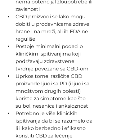
nema potencijal zloupotrebe ili 
zavisnosti
CBD proizvodi se lako mogu 
dobiti u prodavnicama zdrave 
hrane i na mreži, ali ih FDA ne 
reguliše
Postoje minimalni podaci o 
kliničkim ispitivanjima koji 
podržavaju zdravstvene 
tvrdnje povezane sa CBD-om
Uprkos tome, različite CBD 
proizvode ljudi sa PD (i ljudi sa 
mnoštvom drugih bolesti) 
koriste za simptome kao što 
su bol, nesanica i anksioznost
Potrebno je više kliničkih 
ispitivanja da bi se razumelo da 
li i kako bezbedno i efikasno 
koristiti CBD za lečenje 