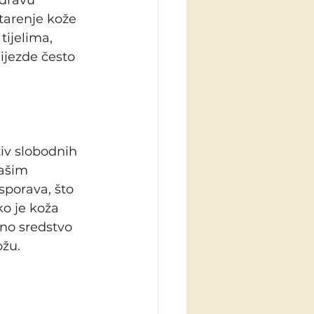
zdravu 
starenje kože 
ijelima, 
ijezde često 
iv slobodnih 
našim 
sporava, što 
ko je koža 
no sredstvo 
žu. 