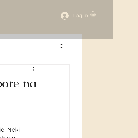
Log In
bore na
je. Neki 