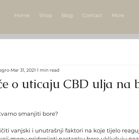
Home
Shop
Blog
Contact
More
egro
Mar 31, 2021
1 min read
če o uticaju CBD ulja na 
tvarno smanjiti bore?
čiti vanjski i unutrašnji faktori na koje tijelo reagu