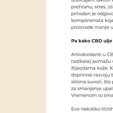
uobičajeni faktori
prehranu, stres, iz
prirodan je odgovo
komponenata koje n
proizvode manje ulj
Pa kako CBD ulje 
Antioksidanti u C
radikala) pomažu u
žlijezdama kože. Ka
doprinosi razvoju 
sklona suvoći, što
za smanjenje upale
Vremenom to smanj
Evo nekoliko lični