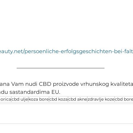
eauty.net/persoenliche-erfolgsgeschichten-bei-fal
ana Vam nudi CBD proizvode vrhunskog kvaliteta
adu sastandardima EU.
orica
cbd ulje
koza bore
cbd koza
cbd akne
zdravlje koze
cbd bor