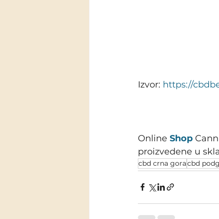
Izvor: 
https://cbdb
Online 
Shop
 Cann
proizvedene u skl
cbd crna gora
cbd podg