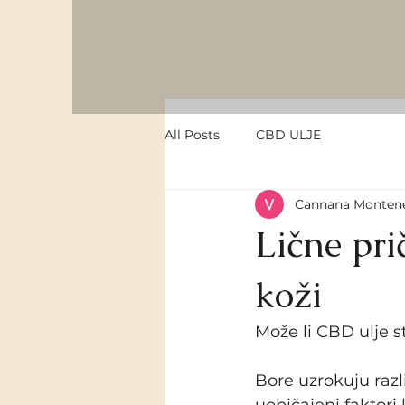
All Posts
CBD ULJE
Cannana Monten
Lične pri
koži
Može li CBD ulje s
Bore uzrokuju razli