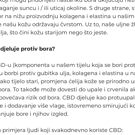
 koji mogu pridonijeti nastanku bora uključuju ne
laganje suncu i / ili uticaj okoline. S druge strane, 
r na nižu proizvodnju kolagena i elastina u našim t
ašu kožu održavaju čvrstom. Uz to, naše uljne žl
a, što čini kožu starijom nego što jeste.
djeluje protiv bora?
BD-u (komponenta u našem tijelu koja se bori prot
 borbi protiv gubitka ulja, kolagena i elastina u 
ko tijelo stari, promjena ćelija kože se prirodno u
bora. To takođe može dovesti do upale i crvenila a
 povećava rizik od bora. CBD djeluje kao protuupal
 i dodavanje više vlage, istovremeno smirujući ko
uje bore i njihov izgled.
h primjera ljudi koji svakodnevno koriste CBD: