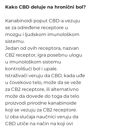
Kako CBD deluje na hronični bol?
Kanabinoidi poput CBD-a vezuju 
se za određene receptore u 
mozgu i ljudskom imunološkom 
sistemu.
Jedan od ovih receptora, nazvan 
CB2 receptor, igra posebnu ulogu 
u imunološkom sistemu 
kontrolišući bol i upale.
Istraživači veruju da CBD, kada uđe 
u čovekovo telo, može da se veže 
za CB2 receptore, ili alternativno 
može da dovede do toga da telo 
proizvodi prirodne kanabinoide 
koji se vezuju za CB2 receptore.
U oba slučaja naučnici veruju da 
CBD utiče na način na koji ovi 