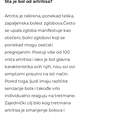
Šta je bol od artritisa?
Artritis je raširena, ponekad teška, 
zapaljenska bolest zglobova.Često 
se upala zgloba manifestuje kao 
otečeni, bolni zglobovi koji se 
ponekad mogu osećati 
pregrejanim. Postoji više od 100 
vrsta artritisa i iako je bol glavna 
karakteristika svih njih, nisu svi ovi 
simptomi prisutni na isti način. 
Pored toga, ljudi imaju različite 
senzacije bola i takođe vrlo 
individualno reaguju na tretmane. 
Zajednički cilj bilo kog tretmana 
artritisa je smanjenje bolova i 