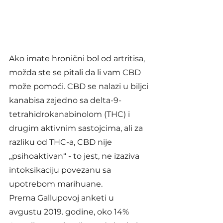
Ako imate hronični bol od artritisa, 
možda ste se pitali da li vam CBD 
može pomoći. CBD se nalazi u biljci 
kanabisa zajedno sa delta-9-
tetrahidrokanabinolom (THC) i 
drugim aktivnim sastojcima, ali za 
razliku od THC-a, CBD nije 
„psihoaktivan“ - to jest, ne izaziva 
intoksikaciju povezanu sa 
upotrebom marihuane.
Prema Gallupovoj anketi u 
avgustu 2019. godine, oko 14% 