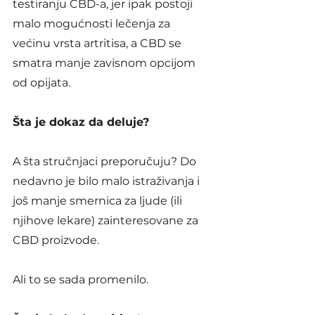
testiranju CBD-a, jer ipak postoji 
malo mogućnosti lečenja za 
većinu vrsta artritisa, a CBD se 
smatra manje zavisnom opcijom 
od opijata.
Šta je dokaz da deluje?
A šta stručnjaci preporučuju? Do 
nedavno je bilo malo istraživanja i 
još manje smernica za ljude (ili 
njihove lekare) zainteresovane za 
CBD proizvode.
Ali to se sada promenilo.