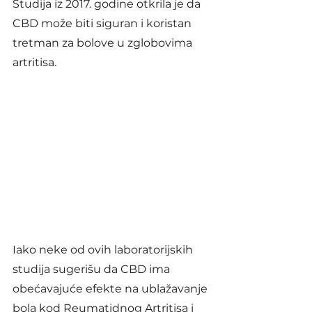
Studija iz 2017. godine otkrila je da 
CBD može biti siguran i koristan 
tretman za bolove u zglobovima 
artritisa.
Iako neke od ovih laboratorijskih 
studija sugerišu da CBD ima 
obećavajuće efekte na ublažavanje 
bola kod Reumatidnog Artritisa i 