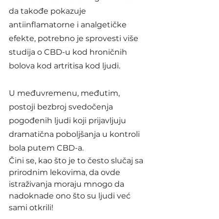
da takođe pokazuje 
antiinflamatorne i analgetičke 
efekte, potrebno je sprovesti više 
studija o CBD-u kod hroničnih 
bolova kod artritisa kod ljudi.
U međuvremenu, međutim, 
postoji bezbroj svedočenja 
pogođenih ljudi koji prijavljuju 
dramatična poboljšanja u kontroli 
bola putem CBD-a.
Čini se, kao što je to često slučaj sa 
prirodnim lekovima, da ovde 
istraživanja moraju mnogo da 
nadoknade ono što su ljudi već 
sami otkrili!