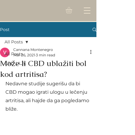
Post
All Posts
Cannana Montenegro
All Posts
Mar 26, 2021
3 min read
Može li CBD ublažiti bol
CBD ULJE
kod artritisa?
Nedavne studije sugerišu da bi 
CBD mogao igrati ulogu u lečenju 
artritisa, ali hajde da ga pogledamo 
bliže.