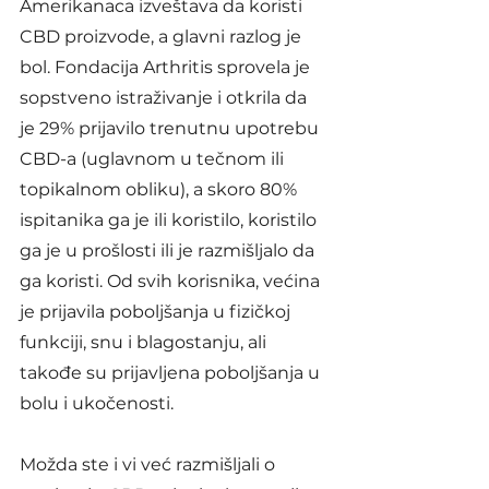
Amerikanaca izveštava da koristi 
CBD proizvode, a glavni razlog je 
bol. Fondacija Arthritis sprovela je 
sopstveno istraživanje i otkrila da 
je 29% prijavilo trenutnu upotrebu 
CBD-a (uglavnom u tečnom ili 
topikalnom obliku), a skoro 80% 
ispitanika ga je ili koristilo, koristilo 
ga je u prošlosti ili je razmišljalo da 
ga koristi. Od svih korisnika, većina 
je prijavila poboljšanja u fizičkoj 
funkciji, snu i blagostanju, ali 
takođe su prijavljena poboljšanja u 
bolu i ukočenosti.
Možda ste i vi već razmišljali o 