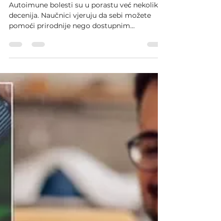
Dec 7, 2022
3 min read
Autoimune bolesti – priroda
nam nudi odlično rešenje
Autoimune bolesti su u porastu već nekoliko
decenija. Naučnici vjeruju da sebi možete
pomoći prirodnije nego dostupnim
terapijama...