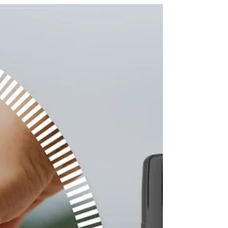
Ako se pitate "Kako smanjiti stres?",
razmislite o upotrebi CBD-a jer ima
preventivni i terapeutski efekat na stres
Pitanjem „Kako...