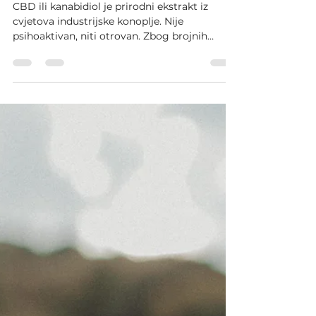
Kako CBD može pomoći našem
nervnom sistemu?
CBD ili kanabidiol je prirodni ekstrakt iz
cvjetova industrijske konoplje. Nije
psihoaktivan, niti otrovan. Zbog brojnih
terapeutskih...