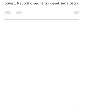
Endometrioza, u zavisnosti od uzroka njenog
nastanka, može biti autoimuna ili hronična
bolest. Navodno, jedna od deset žena pati od...