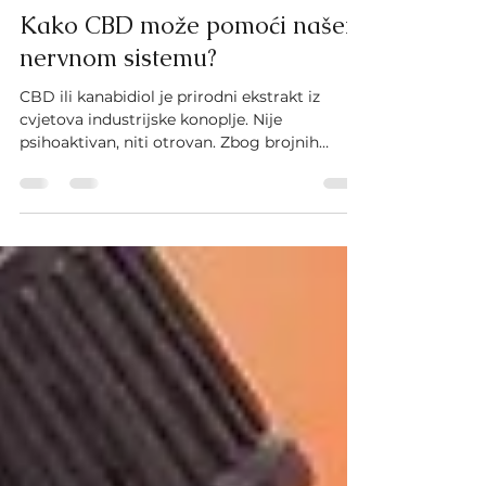
Dec 1, 2023
4 min read
Kako CBD može pomoći našem
nervnom sistemu?
CBD ili kanabidiol je prirodni ekstrakt iz
cvjetova industrijske konoplje. Nije
psihoaktivan, niti otrovan. Zbog brojnih
terapeutskih...