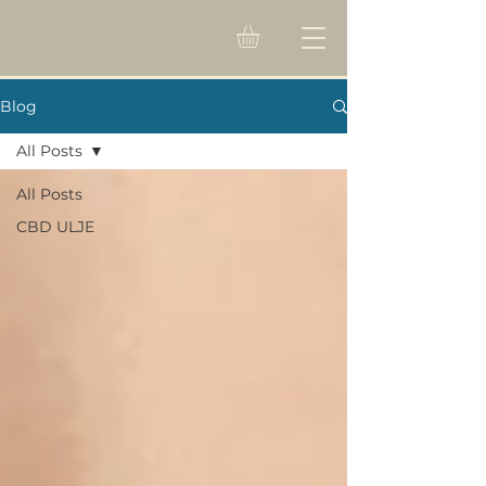
Blog
All Posts
All Posts
CBD ULJE