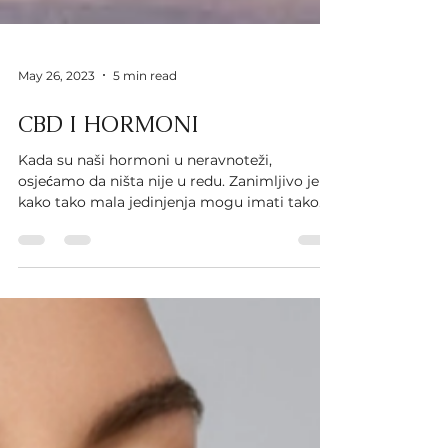
May 26, 2023
5 min read
CBD I HORMONI
Kada su naši hormoni u neravnoteži,
osjećamo da ništa nije u redu. Zanimljivo je
kako tako mala jedinjenja mogu imati tako
ogroman...