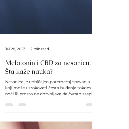
Jul 28, 2023
2 min read
Melatonin i CBD za nesanicu.
Šta kaže nauka?
Nesanica je uobičajen poremećaj spavanja
koji može uzrokovati česta buđenja tokom
noći ili prosto ne dozvoljava da čvrsto zaspite.
Pored...