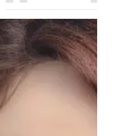
CBD I SPORT
Terapeutska vrijednost CBD-a za naše
zdravlje je dobro poznata, po svojim
umirujućim i opuštajućim efektima, stoga
mnogi ljudi žele da...